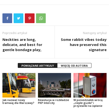
Poprzedni artykuł
Następny artykuł
Neckties are long,
Some rabbit vibes today
delicate, and best for
have preserved this
gentle bondage play,
signature
POWIĄZANE ARTYKUŁY
WIĘCEJ OD AUTORA
Jak nazwać nowy
Rewolucja w rozkładzie
W poniedziałek wrócą
tramwaj dla Warszawy?
PKP Intercity
„ciepłe guziki” i
przystanki na żądanie