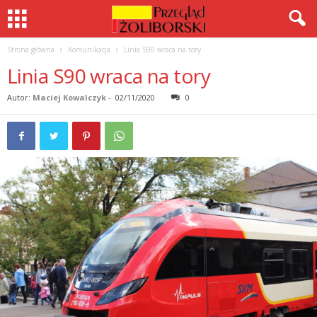
Strona główna
Komunikacja
Linia S90 wraca na tory
Linia S90 wraca na tory
Autor:
Maciej Kowalczyk
-
02/11/2020
0